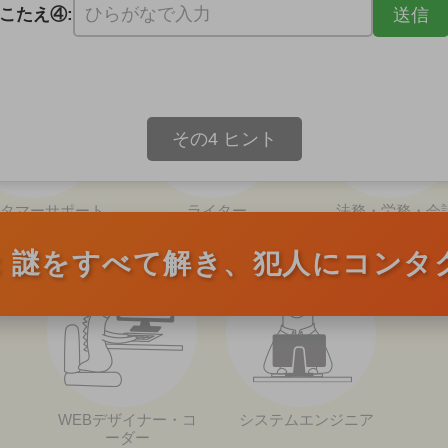
募集職種
こたえ④:
その4 ヒント
タマーサポート
ライター
法務・労務・会
：謎をすべて解き、犯人にコンタ
WEBデザイナー・コ
システムエンジニア
ーダー