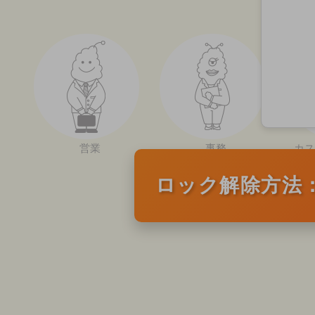
営業
事務
カス
ロック解除方法