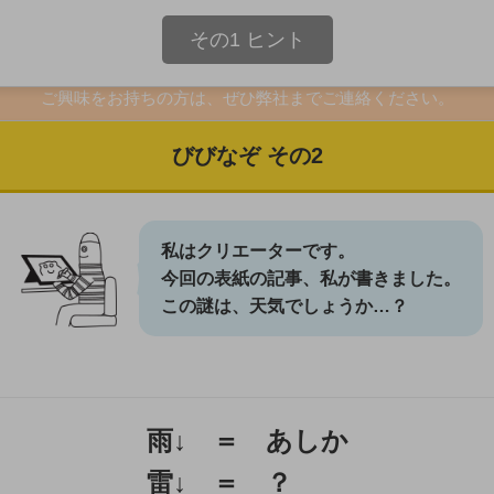
できる限り自分たちの手で一から作り上げる
その1 ヒント
トも、デザインも、営業・マーケティング戦略も、お客様のサポ
全てを手探りで模索し、自分たちで作り上げていく会社です。
ご興味をお持ちの方は、ぜひ弊社までご連絡ください。
採用に関するお問い合わせ
びびなぞ その2
私はクリエーターです。
今回の表紙の記事、私が書きました。
この謎は、天気でしょうか…？
雨↓ ＝ あしか
雷↓ ＝ ？