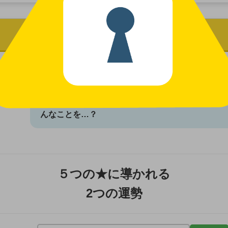
びびなぞ その4
私は企画です。紙面やウェブの企画担当をしていま
びびちゃんの占いコーナー、人気なんですけど今回
容が勝手に差し変わって載っているみたいで。だれ
んなことを…？
５つの★に導かれる
2つの運勢