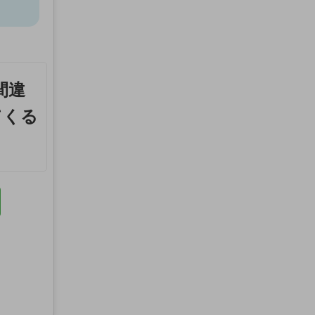
間違
てくる