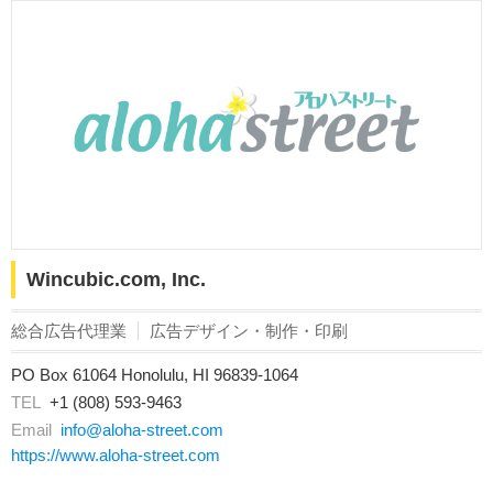
Wincubic.com, Inc.
総合広告代理業
広告デザイン・制作・印刷
PO Box 61064 Honolulu, HI 96839-1064
TEL
+1 (808) 593-9463
Email
info@aloha-street.com
https://www.aloha-street.com